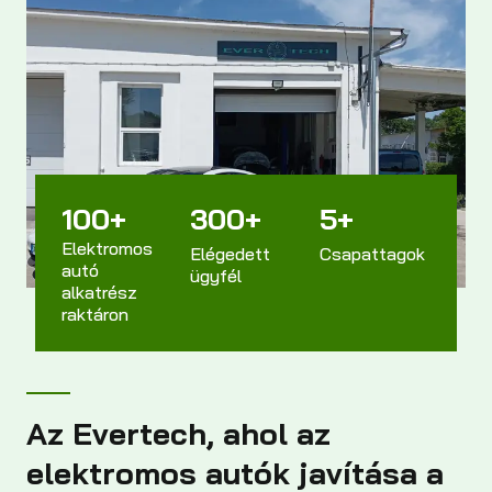
100
+
300
+
5
+
Elektromos
Elégedett
Csapattagok
autó
ügyfél
alkatrész
raktáron
Az Evertech, ahol az
elektromos autók javítása a