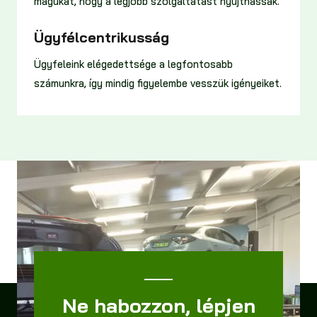
magukat, hogy a legjobb szolgáltatást nyújthassák.
Ügyfélcentrikusság
Ügyfeleink elégedettsége a legfontosabb
számunkra, így mindig figyelembe vesszük igényeiket.
Ne habozzon, lépjen