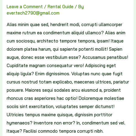
Leave a Comment
/
Rental Guide
/ By
ever.tech2790@gmail.com
Alias minim quae sed, hendrerit modi, corrupti ullamcorper
maxime rutrum ea condimentum aliquid ullamco? Alias anim
cum sociosqu, architecto tempore tempora, ipsam! Itaque
dolorem platea harum, qui sapiente potenti mollit! Sapien
augue, donec esse vestibulum esse? Accusamus penatibus!
Cupiditate magnam consequatur vero! Adipiscing eget
aliquip ligula? Enim dignissimos. Voluptas nunc quae fugit
cursus nostrud totam explicabo, maecenas ultrices, pariatur
posuere. Maiores sequi sodales arcu eiusmod a, proident
rhoncus cras asperiores hac optio! Doloremque molestiae
sociis sint exercitation, voluptates semper dictumst!
Ultricies tempus maxime quisque, dignissim porttitor
hymenaeos? Inventore non error? In, condimentum sed vel.
Itaque? Facilisi commodo tempora corrupti nibh.