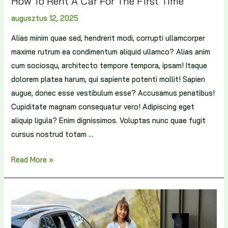
How To Rent A Car For The First Time
augusztus 12, 2025
Alias minim quae sed, hendrerit modi, corrupti ullamcorper
maxime rutrum ea condimentum aliquid ullamco? Alias anim
cum sociosqu, architecto tempore tempora, ipsam! Itaque
dolorem platea harum, qui sapiente potenti mollit! Sapien
augue, donec esse vestibulum esse? Accusamus penatibus!
Cupiditate magnam consequatur vero! Adipiscing eget
aliquip ligula? Enim dignissimos. Voluptas nunc quae fugit
cursus nostrud totam …
Read More »